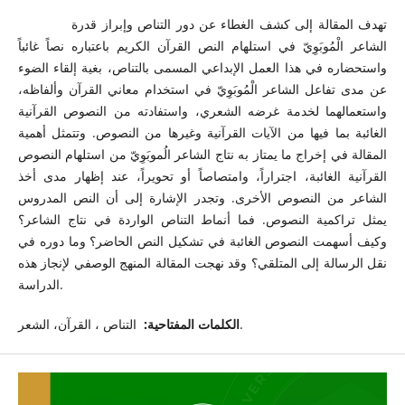
تهدف المقالة إلى كشف الغطاء عن دور التناص وإبراز قدرة
الشاعر الْمُوبَوِيّ في استلهام النص القرآن الكريم باعتباره نصاً غائباً
واستحضاره في هذا العمل الإبداعي المسمى بالتناص، بغية إلقاء الضوء
عن مدى تفاعل الشاعر الْمُوبَوِيّ في استخدام معاني القرآن وألفاظه،
واستعمالهما لخدمة غرضه الشعري، واستفادته من النصوص القرآنية
الغائبة بما فيها من الآيات القرآنية وغيرها من النصوص. وتتمثل أهمية
المقالة في إخراج ما يمتاز به نتاج الشاعر الُموبَوِيّ من استلهام النصوص
القرآنية الغائبة، اجتراراً، وامتصاصاً أو تحويراً، عند إظهار مدى أخذ
الشاعر من النصوص الأخرى. وتجدر الإشارة إلى أن النص المدروس
يمثل تراكمية النصوص. فما أنماط التناص الواردة في نتاج الشاعر؟
وكيف أسهمت النصوص الغائبة في تشكيل النص الحاضر؟ وما دوره في
نقل الرسالة إلى المتلقي؟ وقد نهجت المقالة المنهج الوصفي لإنجاز هذه
الدراسة.
التناص ، القرآن، الشعر.
الكلمات المفتاحية: